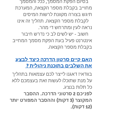
בסיום הפקת המסמך, ככל והמסמך
מחוייב בקבלת מספר הקצאה, המערכת
תיגש בצורה מקוונת לרשות המיסים
לקבלת מספר הקצאה. תהליך זה אינו
נראה לעין ומתרחש די מהר.
חשוב - יש לשים לב כי נדרש חיבור
אינטרנט פעיל בעת הפקת מסמך המחייב
בקבלת מספר הקצאה.
האם קיים סרטון הדרכה כיצד לבצע
את השלבים בתוכנת ניהולית ?
בוודאי! דאגנו לייצר לכם עצמאות בתהליך
על מנת שתוכלו לעשות זאת בעצמכם ללא
כל תלות בנציג.
לפניכם 2 סרטוני הדרכה. ההסבר
המקוצר (3 דקות) וההסבר המפורט יותר
(12 דקות).
יש לכם 12 דקות ? נהדר, צפו בסרטון
המפורט יותר.
אין לכם 12 דקות ? צפו בסרטון המקוצר